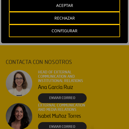
#
Ingeniería civil
#
Movilidad
#
Obra civil
#
Colombia
ACEPTAR
#
Bucaramanga
#
Ruta del Cacao
RECHAZAR
CONFIGURAR
CONTACTA CON NOSOTROS
HEAD OF EXTERNAL
COMMUNICATION AND
INSTITUTIONAL RELATIONS
Ana García Ruiz
ENVIAR CORREO
EXTERNAL COMMUNICATION
AND MEDIA RELATIONS
Isabel Muñoz Torres
ENVIAR CORREO