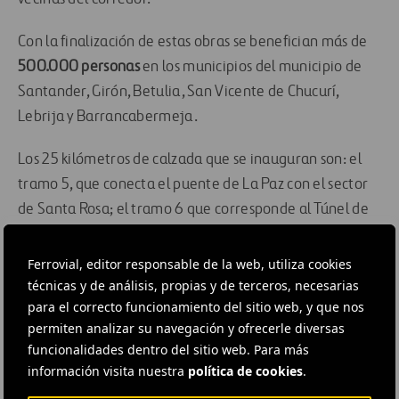
Con la finalización de estas obras se benefician más de
500.000 personas
en los municipios del municipio de
Santander, Girón, Betulia, San Vicente de Chucurí,
Lebrija y Barrancabermeja.
Los 25 kilómetros de calzada que se inauguran son: el
tramo 5, que conecta el puente de La Paz con el sector
de Santa Rosa; el tramo 6 que corresponde al Túnel de
La Paz y el tramo 7 que se encuentra entre los sectores
de Río Sucio y Lisboa.
Ferrovial, editor responsable de la web, utiliza cookies
técnicas y de análisis, propias y de terceros, necesarias
Desde aquí queremos felicitar a todo el equipo ha hecho
para el correcto funcionamiento del sitio web, y que nos
posible este gran hito.
permiten analizar su navegación y ofrecerle diversas
funcionalidades dentro del sitio web. Para más
información visita nuestra
política de cookies
.
#
Construcción
#
Autopistas
#
Concesiones
#
Eventos