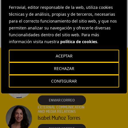
Ferrovial, editor responsable de la web, utiliza cookies
técnicas y de análisis, propias y de terceros, necesarias
#
Conservación del medio ambiente
para el correcto funcionamiento del sitio web, y que nos
permiten analizar su navegación y ofrecerle diversas
funcionalidades dentro del sitio web. Para más
información visita nuestra
política de cookies
.
ACEPTAR
CONTACTA CON NOSOTROS
RECHAZAR
HEAD OF EXTERNAL
COMMUNICATION AND
CONFIGURAR
INSTITUTIONAL RELATIONS
Ana García Ruiz
ENVIAR CORREO
EXTERNAL COMMUNICATION
AND MEDIA RELATIONS
Isabel Muñoz Torres