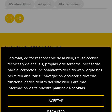
#
Sostenibilidad
#
España
#
Extremadura
CONTACTA CON NOSOTROS
HEAD OF EXTERNAL
Ferrovial, editor responsable de la web, utiliza cookies
COMMUNICATION AND
técnicas y de análisis, propias y de terceros, necesarias
INSTITUTIONAL RELATIONS
Ana García Ruiz
para el correcto funcionamiento del sitio web, y que nos
permiten analizar su navegación y ofrecerle diversas
ENVIAR CORREO
funcionalidades dentro del sitio web. Para más
EXTERNAL COMMUNICATION
información visita nuestra
política de cookies
.
AND MEDIA RELATIONS
Isabel Muñoz Torres
ACEPTAR
ENVIAR CORREO
EXTERNAL COMMUNICATION
RECHAZAR