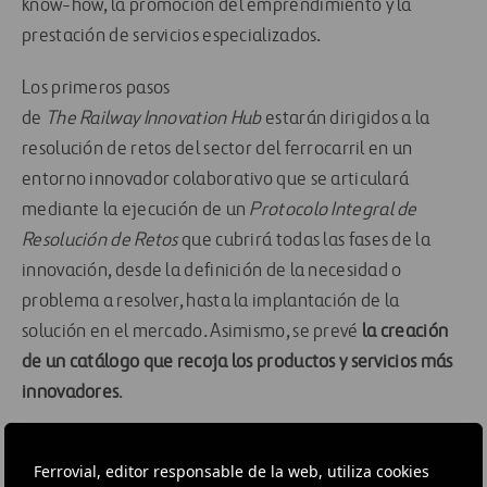
know-how, la promoción del emprendimiento y la
prestación de servicios especializados.
Los primeros pasos
de
The Railway Innovation Hub
estarán dirigidos a la
resolución de retos del sector del ferrocarril en un
entorno innovador colaborativo que se articulará
mediante la ejecución de un
Protoco
lo Integral de
Resolución de Retos
que cubrirá todas las fases de la
innovación, desde la definición de la necesidad o
problema a resolver, hasta la implantación de la
solución en el mercado. Asimismo, se prevé
la creación
de un catálogo que recoja los productos y servicios más
innovadores
.
El nacimiento de
The Railway Innovation Hub Spain
se
Ferrovial, editor responsable de la web, utiliza cookies
produce en el contexto del
Plan de Innovación para el