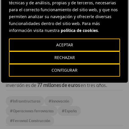
técnicas y de análisis, propias y de terceros, necesarias
transporte y las infraestructuras
con el que el Ministerio
para el correcto funcionamiento del sitio web, y que nos
de Fomento promueve el liderazgo internacional de
permiten analizar su navegación y ofrecerle diversas
España en las infraestructuras inteligentes, eficientes y
funcionalidades dentro del sitio web. Para más
sostenibles, situando al usuario final en el centro de la
información visita nuestra
política de cookies
.
actividad. Para su desarrollo se han identificado
cuatro
ACEPTAR
ejes estratégicos
: la experiencia del usuario; las
plataformas inteligentes; las rutas inteligentes; y la
RECHAZAR
eficiencia energética y la sostenibilidad. Estos ejes se
estructuran, a su vez, en
22 líneas estratégicas
, que se
CONFIGURAR
concretan en
70 iniciativas
. El importe estimado de la
inversión es de
77 millones de euros
en tres años.
#
Infraestructuras
#
Innovación
#
Operaciones ferroviarias
#
España
#
Ferrovial Construcción