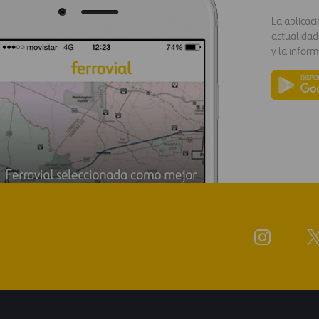
La aplicac
actualidad
y la inform