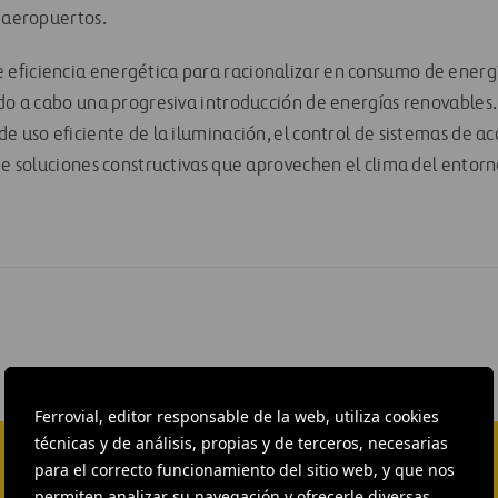
s aeropuertos.
ficiencia energética para racionalizar en consumo de energí
ndo a cabo una progresiva introducción de energías renovables.
de uso eficiente de la iluminación, el control de sistemas de 
de soluciones constructivas que aprovechen el clima del entorno
Ferrovial, editor responsable de la web, utiliza cookies
técnicas y de análisis, propias y de terceros, necesarias
para el correcto funcionamiento del sitio web, y que nos
permiten analizar su navegación y ofrecerle diversas