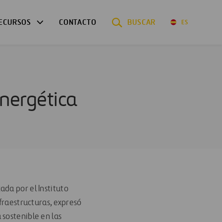
ECURSOS
CONTACTO
BUSCAR
ES
nergética
da por el Instituto
nfraestructuras, expresó
 sostenible en las