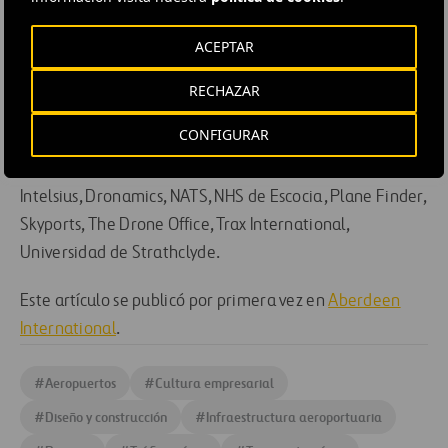
digital) de la red de envió propuesta que conecta
hospitales, laboratorios de patología, centros de
ACEPTAR
distribución y consultas generalista por toda Escocia.
RECHAZAR
EL consorcio CAELUS está compuesto por: AGS Airports
CONFIGURAR
Limited, ANRA Technologies UK, Arup, Atkins, Cellnex UK,
Commonplace Digital, Connected Places Catapult, DGP
Intelsius, Dronamics, NATS, NHS de Escocia, Plane Finder,
Skyports, The Drone Office, Trax International,
Universidad de Strathclyde.
Este artículo se publicó por primera vez en
Aberdeen
International
.
#
Aeropuertos
#
Cultura empresarial
#
Diseño y construcción
#
Infraestructura aeroportuaria