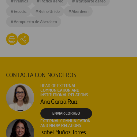
#
Premios
#
Tráfico aéreo
#
Transporte aéreo
#
Escocia
#
Reino Unido
#
Aberdeen
#
Aeropuerto de Aberdeen
CONTACTA CON NOSOTROS
HEAD OF EXTERNAL
COMMUNICATION AND
INSTITUTIONAL RELATIONS
Ana García Ruiz
ENVIAR CORREO
EXTERNAL COMMUNICATION
AND MEDIA RELATIONS
Isabel Muñoz Torres