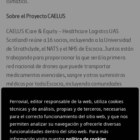
climático.
Sobre el Proyecto CAELUS
CAELUS (Care & Equity – Healthcare Logistics UAS
Scotland) reúne a 16 socios, incluyendo a la Universidad
de Strathclyde, el NATS y el NHS de Escocia. Juntos están
trabajando para proporcionar la que será la primera
red nacional de drones que puede transportar
medicamentos esenciales, sangre y otros suministros
médicos por toda Escocia, incluyendo comunidades
remotas.
Ferrovial, editor responsable de la web, utiliza cookies
Desde que se aseguró 1,5 millones de libras en enero de
técnicas y de análisis, propias y de terceros, necesarias
para el correcto funcionamiento del sitio web, y que nos
2020, en consorcio CAELUS ha diseñado estaciones de
permiten analizar su navegación y ofrecerle diversas
aterrizaje de drones para instalaciones del NHS en toda
funcionalidades dentro del sitio web. Para más
Escocia y ha desarrollado un modelo virtual (gemelo
información visita nuestra
política de cookies
.