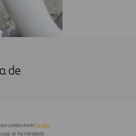
ta de
a sus conductores
la app
a app se ha instalado