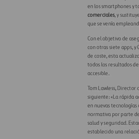
en los smartphones y t
comerciales
, y sustit
que se venía empleand
Con el objetivo de ase
con otras siete apps, y
de coste, esta actualiz
todos los resultados d
accesible.
Tom Lawless, Director 
siguiente: «La rápida 
en nuevas tecnologías 
normativa por parte de
salud y seguridad. Es
establecido una relac