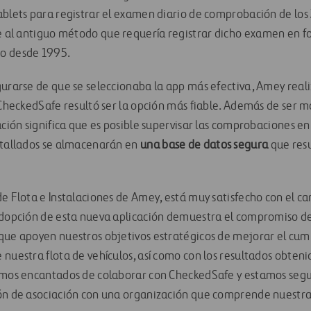
ablets para registrar el examen diario de comprobación de los
uye al antiguo método que requería registrar dicho examen en f
o desde 1995.
gurarse de que se seleccionaba la app más efectiva, Amey reali
 CheckedSafe resultó ser la opción más fiable. Además de ser m
ación significa que es posible supervisar las comprobaciones e
etallados se almacenarán en
una base de datos segura
que resu
de Flota e Instalaciones de Amey, está muy satisfecho con el c
adopción de esta nueva aplicación demuestra el compromiso de
que apoyen nuestros objetivos estratégicos de mejorar el cum
 nuestra flota de vehículos, así como con los resultados obten
tamos encantados de colaborar con CheckedSafe y estamos seg
ión de asociación con una organización que comprende nuestra