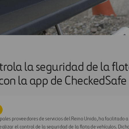
rola la seguridad de la flo
 con la app de CheckedSafe
ipales proveedores de servicios del Reino Unido, ha facilitado 
alizar el control de la seguridad de la flota de vehículos. Dich