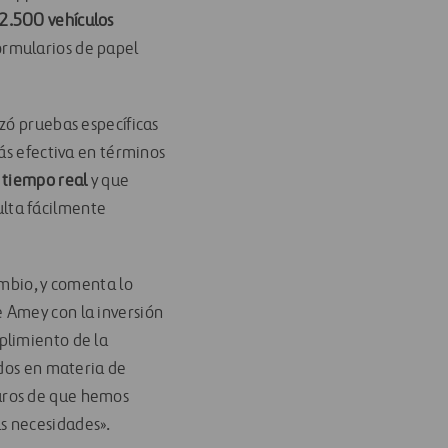
2.500 vehículos
ormularios de papel
zó pruebas específicas
ás efectiva en términos
n
tiempo real
y que
lta fácilmente
ambio, y comenta lo
 Amey con la inversión
plimiento de la
idos en materia de
uros de que hemos
s necesidades».