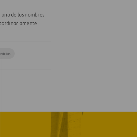
 uno de los nombres
traordinariamente
rvicios