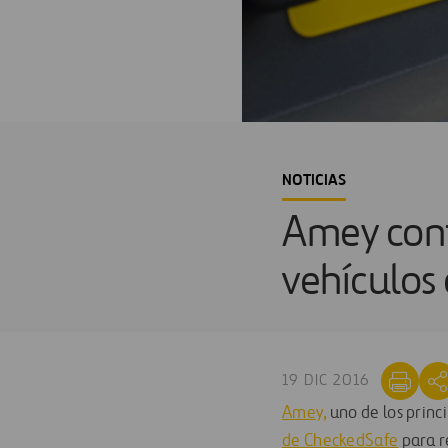
NOTICIAS
Amey cont
vehículos
19 DIC 2016
Amey,
uno de los princ
de CheckedSafe
para re