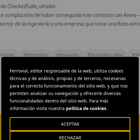
r de CheckedSafe, añadió:
e complacidos de haber conseguido este contrato con Amey –
sector de la ingeniería y una empresa que tiene una flota ex
porativa
#
Informática
#
Innovación
#
Seguridad y salud
#
Se
#
Reino Unido
Ferrovial, editor responsable de la web, utiliza cookies
técnicas y de análisis, propias y de terceros, necesarias
para el correcto funcionamiento del sitio web, y que nos
permiten analizar su navegación y ofrecerle diversas
funcionalidades dentro del sitio web. Para más
información visita nuestra
política de cookies
.
ACEPTAR
RECHAZAR