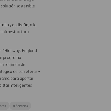
 solución sostenible
rollo
y el
diseño
, a la
a infraestructura
ue: “Highways England
 un programa
 en régimen de
atégica de carreteras y
grama para aportar
istas Inteligentes
bras
#
Servicios