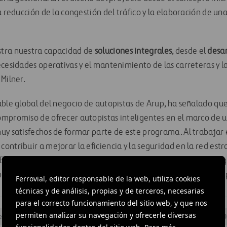
a reducción de la congestión del tráfico y la elaboración de una
tra nuestra capacidad de
soluciones integrales
, desde el
desar
ecesidades operativas y el mantenimiento de las carreteras y l
Milner.
able global del negocio de autopistas de Arup, ha señalado q
ompromiso de ofrecer autopistas inteligentes en el marco de
uy satisfechos de formar parte de este programa. Al trabajar
ntribuir a mejorar la eficiencia y la seguridad en la red estr
. Estamos deseando trabajar con Amey y con el equipo del pro
ia internacional en diseño y operaciones al Programa de Autop
Ferrovial, editor responsable de la web, utiliza cookies
técnicas y de análisis, propias y de terceros, necesarias
para el correcto funcionamiento del sitio web, y que nos
permiten analizar su navegación y ofrecerle diversas
eras
#
Contratos
#
Diseño e ingeniería
#
Infraestructuras
#
O