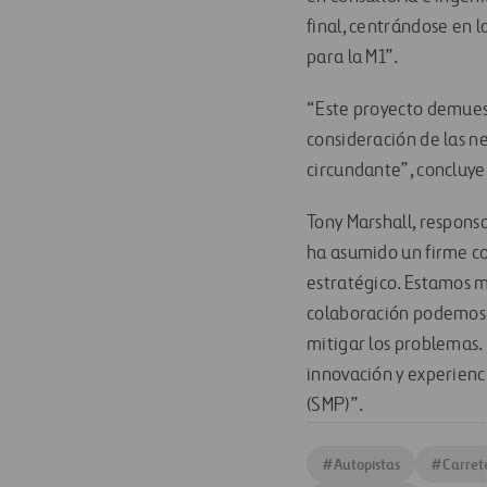
final, centrándose en l
para la M1”.
“Este proyecto demues
consideración de las n
circundante”, concluye 
Tony Marshall, respons
ha asumido un firme c
estratégico. Estamos m
colaboración podemos co
mitigar los problemas
innovación y experienc
(SMP)”.
#
Autopistas
#
Carret