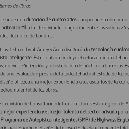
lones de libras.
ue tiene una
duración de cuatro años
, comprende trabajar en 
 británica M1
a fin de aliviar la congestión entre las salidas 24 y
des del norte de Londres.
tros de la red vial, Amey y Arup diseñarán la
tecnología e infra
sta inteligente
. Este contrato incluye el reforzamiento del ar
 nueva señalización y la instalación de pórticos o barreras. Es
ado una evaluación previa detallada del actual estado de las a
diseño ofrezca una mejor experiencia a los usuarios de la carr
edioambiental de las obras.
e la división de Consultoría a Infraestructuras Estratégicas de 
a mejor experiencia y el mejor talento del sector privado
para 
l
Programa de Autopistas Inteligentes (SMP) de Highways Engl
ería gestionarán el diseño del proyecto desde el concepto inici