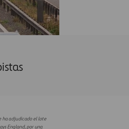
istas
se ha adjudicado el lote
ays England, por una