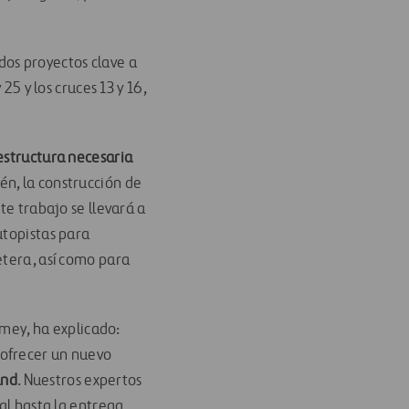
dos proyectos clave a
 25 y los cruces 13 y 16,
estructura necesaria
cén, la construcción de
te trabajo se llevará a
utopistas para
etera, así como para
Amey, ha explicado:
ofrecer un nuevo
and
. Nuestros expertos
al hasta la entrega