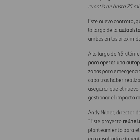
cuantía de hasta 25 mil
Este nuevo contrato, q
lo largo de la
autopista
ambos en las proximida
A lo largo de 45 kilóme
para operar una autopi
zonas para emergencias,
cabo tras haber realiz
asegurar que el nuevo 
gestionar el impacto m
Andy Milner, director d
“Este proyecto
reúne l
planteamiento para e
en consultoría e ingeni