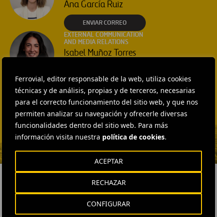
Ana García Ruiz
ENVIAR CORREO
EXTERNAL COMMUNICATION
AND MEDIA RELATIONS
Isabel Muñoz Torres
ENVIAR CORREO
Ferrovial, editor responsable de la web, utiliza cookies
EXTERNAL COMMUNICATION
técnicas y de análisis, propias y de terceros, necesarias
AND MEDIA RELATIONS
Fátima Gracia De
para el correcto funcionamiento del sitio web, y que nos
Vargas
permiten analizar su navegación y ofrecerle diversas
funcionalidades dentro del sitio web. Para más
ENVIAR CORREO
información visita nuestra
política de cookies
.
ACEPTAR
RECHAZAR
CONFIGURAR
RELACIONADOS