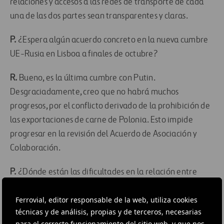
relaciones y accesos a las redes de transporte de cada
una de las dos partes sean transparentes y claras.
P.
¿Espera algún acuerdo concreto en la nueva cumbre
UE-Rusia en Lisboa a finales de octubre?
R.
Bueno, es la última cumbre con Putin.
Desgraciadamente, creo que no habrá muchos
progresos, por el conflicto derivado de la prohibición de
las exportaciones de carne de Polonia. Esto impide
progresar en la revisión del Acuerdo de Asociación y
Colaboración.
P.
¿Dónde están las dificultades en la relación entre
Rusia y la UE?
Ferrovial, editor responsable de la web, utiliza cookies
R.
Buena parte de las dificultades están en nuestro
técnicas y de análisis, propias y de terceros, necesarias
para el correcto funcionamiento del sitio web, y que nos