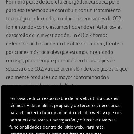
Formará parte de la dieta energética europea, pero
para eso tenemos que contribuir, con un tratamiento
tecnológico adecuado, a reducir las emisiones de CO2,
fomentando -como estamos haciendo en Asturias- el
desarrollo de la investigación. En el CdR hemos
defendido un tratamiento flexible del carbón, frente a
posiciones más radicales que estamos intentando
corregir, pero siempre pensando en tecnologías de
secuestro de CO2, ya que la emisión de este gas es lo que
realmente produce una mayor contaminación y
perjuicio a los objetivos de Kioto.
Ferrovial, editor responsable de la web, utiliza cookies
Además, no podemos olvidar que Asturias es una
técnicas y de análisis, propias y de terceros, necesarias
Comunidad Autónoma excedentaria en generación de
para el correcto funcionamiento del sitio web, y que nos
energía eléctrica (producimos más de lo que
permiten analizar su navegación y ofrecerle diversas
consumimos) y resulta imprescindible que se complete
funcionalidades dentro del sitio web. Para más
cuanto antes el mallado de redes de evacuación y las