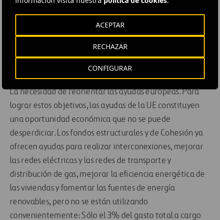
información visita nuestra
política de cookies
.
interconexiones nacionales e internacionales. Así quedó
ACEPTAR
de manifiesto en la reunión que la delegación española
del CdR, que tengo el honor de presidir, mantuvo el
RECHAZAR
miércoles con el presidente de la Comisión Europea,
CONFIGURAR
José Manuel Durão Barroso.
La necesidad de reorientar las ayudas europeas. Para
lograr estos objetivos, las ayudas de la UE constituyen
una oportunidad económica que no se puede
desperdiciar. Los fondos estructurales y de Cohesión ya
ofrecen ayudas para realizar interconexiones, mejorar
las redes eléctricas y las redes de transporte y
distribución de gas, mejorar la eficiencia energética de
las viviendas y fomentar las fuentes de energía
renovables, pero no se están utilizando
convenientemente: Sólo el 3% del gasto total a cargo