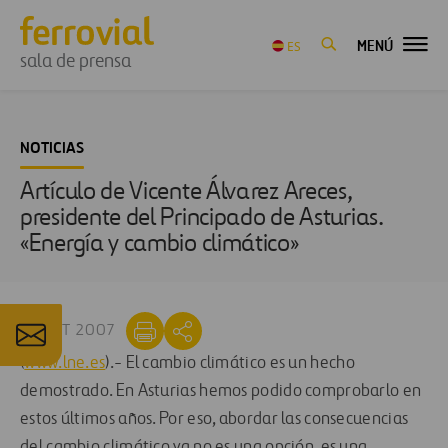
MENÚ
ES
sala de prensa
NOTICIAS
Artículo de Vicente Álvarez Areces,
presidente del Principado de Asturias.
«Energía y cambio climático»
18 OCT 2007
(
www.lne.es
).- El cambio climático es un hecho
demostrado. En Asturias hemos podido comprobarlo en
estos últimos años. Por eso, abordar las consecuencias
del cambio climático ya no es una opción, es una