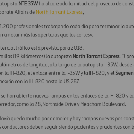
autopista
NTE
35W
ha alcanzado la mitad del proyecto de cons
porate Affairs de
North Tarrant Express
,
.200 profesionales trabajando cada día para terminar la auto
a notar más las aperturas que los cortes».
tera al tráfico está prevista para 2018.
illas (19 kilómetros) la autopista
North Tarrant Express
. El pr
 kilómetros de longitud, a lo largo de la autopista I-35W, desde
n la IH-820; el enlace entre la I-35W y la IH-820; y el
Segmen
nexión con la IH-820 hasta la US 287.
se han abierto nuevas rampas en los enlaces de la IH-820 y la 
 corredor, como la 28, Northside Drive y Meacham Boulevard.
davía queda mucho por demoler y hay rampas nuevas por const
os conductores deben seguir siendo pacientes y prudentes con 