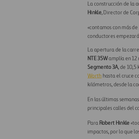
La construcción de la 
Hinkle
, Director de Cor
«contamos con más de 1
conductores empezarán 
La apertura de la carre
NTE 35W
amplía en 12 m
Segmento 3A
, de 10,5
Worth
hasta el cruce co
kilómetros, desde la co
En las últimas semanas 
principales calles del
Para
Robert Hinkle
«to
impactos, por lo que l