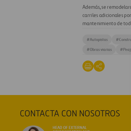
Además, se remodelarán
carriles adicionales por
mantenimiento de toda
#
Autopistas
#
Constr
#
Obras viarias
#
Peaj
CONTACTA CON NOSOTROS
HEAD OF EXTERNAL