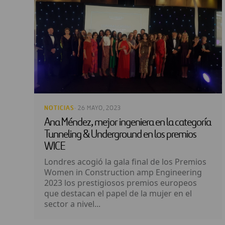
NOTICIAS
· 26 MAYO, 2023
Ana Méndez, mejor ingeniera en la categoría
Tunneling & Underground en los premios
WICE
Londres acogió la gala final de los Premios
Women in Construction amp Engineering
2023 los prestigiosos premios europeos
que destacan el papel de la mujer en el
sector a nivel...