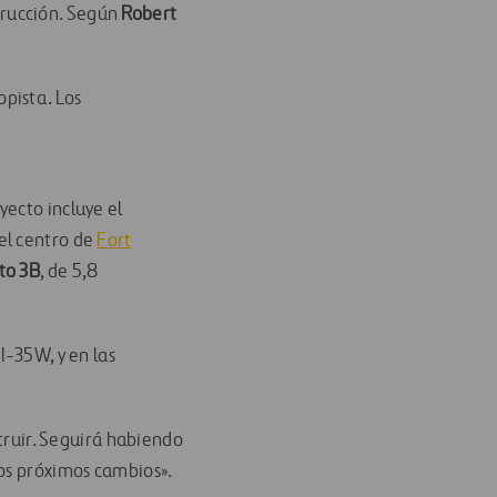
trucción. Según
Robert
pista. Los
oyecto incluye el
 el centro de
Fort
to 3B
, de 5,8
I-35W, y en las
ruir. Seguirá habiendo
los próximos cambios».