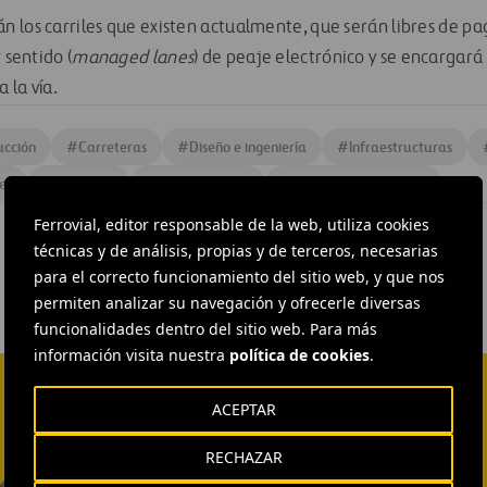
 los carriles que existen actualmente, que serán libres de pag
 sentido (
managed lanes
) de peaje electrónico y se encargará
 la vía.
ucción
#
Carreteras
#
Diseño e ingeniería
#
Infraestructuras
es
#
Proyectos
#
Estados Unidos
#
North Tarrant Express
Ferrovial, editor responsable de la web, utiliza cookies
técnicas y de análisis, propias y de terceros, necesarias
para el correcto funcionamiento del sitio web, y que nos
permiten analizar su navegación y ofrecerle diversas
funcionalidades dentro del sitio web. Para más
información visita nuestra
política de cookies
.
ACEPTAR
RECHAZAR
EXTERNAL COMMUNICATION