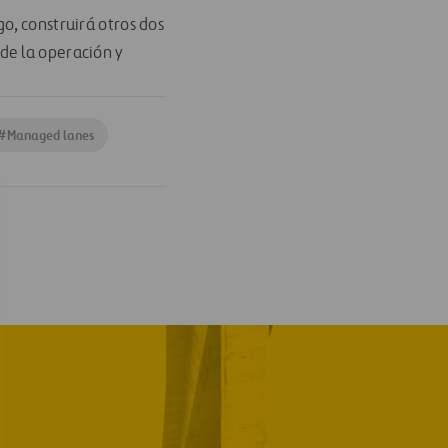
o, construirá otros dos
 de la operación y
#
Managed lanes