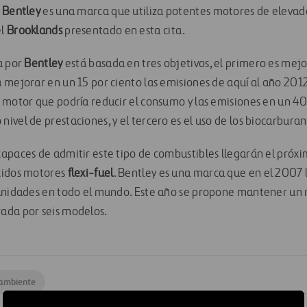
e
Bentley
es una marca que utiliza potentes motores de elevada
el
Brooklands
presentado en esta cita.
a por
Bentley
está basada en tres objetivos, el primero es mejor
 mejorar en un 15 por ciento las emisiones de aquí al año 2012
 motor que podría reducir el consumo y las emisiones en un 40
vel de prestaciones, y el tercero es el uso de los biocarburan
apaces de admitir este tipo de combustibles llegarán el próxi
cidos motores
flexi-fuel
. Bentley es una marca que en el 2007
unidades en todo el mundo. Este año se propone mantener un n
ada por seis modelos.
 ambiente