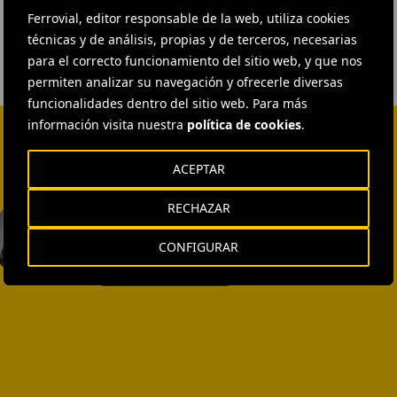
Ferrovial, editor responsable de la web, utiliza cookies
técnicas y de análisis, propias y de terceros, necesarias
para el correcto funcionamiento del sitio web, y que nos
permiten analizar su navegación y ofrecerle diversas
funcionalidades dentro del sitio web. Para más
información visita nuestra
política de cookies
.
ACEPTAR
EXTERNAL COMMUNICATION
RECHAZAR
AND MEDIA RELATIONS
Isabel Muñoz Torres
CONFIGURAR
ENVIAR CORREO