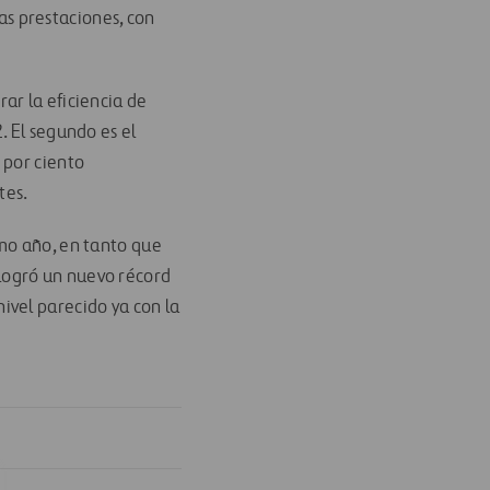
s prestaciones, con
ar la eficiencia de
. El segundo es el
 por ciento
tes.
mo año, en tanto que
 logró un nuevo récord
ivel parecido ya con la