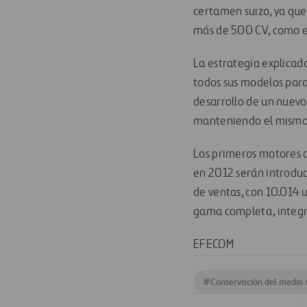
certamen suizo, ya qu
más de 500 CV, como 
La estrategia explicad
todos sus modelos para
desarrollo de un nuevo
manteniendo el mismo ni
Los primeros motores c
en 2012 serán introdu
de ventas, con 10.014 
gama completa, integr
EFECOM
#
Conservación del medio