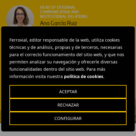
HEAD OF EXTERNAL
COMMUNICATION AND
INSTITUTIONAL RELATIONS
Ana García Ruiz
ENVIAR CORREO
Ferrovial, editor responsable de la web, utiliza cookies
EXTERNAL COMMUNICATION
técnicas y de análisis, propias y de terceros, necesarias
AND MEDIA RELATIONS
Isabel Muñoz Torres
para el correcto funcionamiento del sitio web, y que nos
permiten analizar su navegación y ofrecerle diversas
ENVIAR CORREO
funcionalidades dentro del sitio web. Para más
EXTERNAL COMMUNICATION
información visita nuestra
política de cookies
.
AND MEDIA RELATIONS
Fátima Gracia De
Vargas
ACEPTAR
ENVIAR CORREO
RECHAZAR
CONFIGURAR