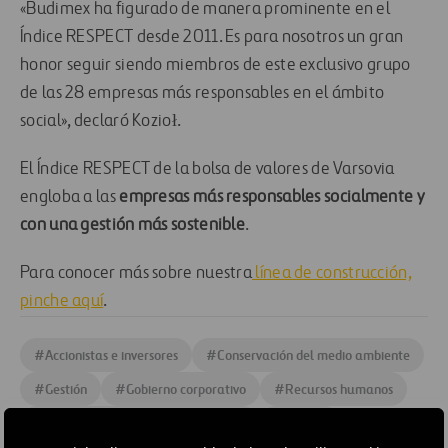
«Budimex ha figurado de manera prominente en el
Índice RESPECT desde 2011. Es para nosotros un gran
honor seguir siendo miembros de este exclusivo grupo
de las 28 empresas más responsables en el ámbito
social», declaró Kozioł.
El Índice RESPECT de la bolsa de valores de Varsovia
engloba a las
empresas más responsables socialmente y
con una gestión más sostenible
.
Para conocer más sobre nuestra
línea de construcción,
pinche aquí
.
#
Accionistas e inversores
#
Conservación del medio ambiente
#
Gestión
#
Gobierno corporativo
#
Recursos humanos
#
Responsabilidad social corporativa
#
Polonia