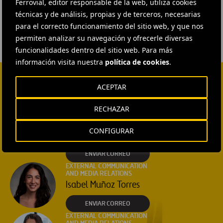
Ferrovial, editor responsable de la web, utiliza cookies
#
Budimex
técnicas y de análisis, propias y de terceros, necesarias
para el correcto funcionamiento del sitio web, y que nos
permiten analizar su navegación y ofrecerle diversas
funcionalidades dentro del sitio web. Para más
información visita nuestra
política de cookies
.
ACEPTAR
CONTACTA CON NOSOTROS
RECHAZAR
HEAD OF EXTERNAL
COMMUNICATION AND
INSTITUTIONAL RELATIONS
CONFIGURAR
Ana García Ruiz
ENVIAR CORREO
EXTERNAL COMMUNICATION
AND MEDIA RELATIONS
Isabel Muñoz Torres
ENVIAR CORREO
EXTERNAL COMMUNICATION