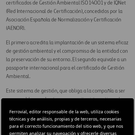
certificados de Gestión Ambiental ISO 14001 y de IQNet
(Red Internacional de Certificación), concedidos por la
Asociación Española de Normalización y Certificación
(AENOR).
El primero acredita la implantación de un sistema eficaz
de gestión ambiental y el compromiso de la entidad con
la preservación de su entorno. El segundo equivale a un
pasaporte internacional para el certificado de Gestión
Ambiental.
Este sistema de gestión, que obliga a la compañía a ser
responsable con el entorno, «permite sistematizar el
control de los aspectos ambientales, tanto los
Ferrovial, editor responsable de la web, utiliza cookies
relacionados con el control de los recursos naturales
técnicas y de análisis, propias y de terceros, necesarias
(energía, papel, agua), como con los aspectos de
para el correcto funcionamiento del sitio web, y que nos
permiten analizar su navegación y ofrecerle diversas
seguridad (incendios) o molestias en el entorno (ruido,