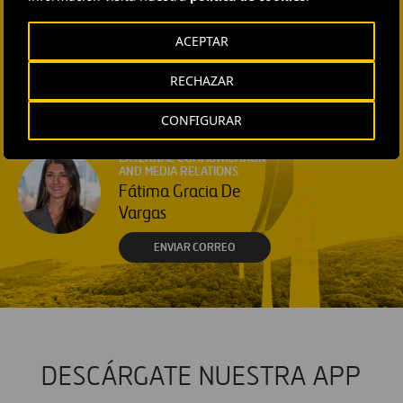
Ana García Ruiz
ACEPTAR
ENVIAR CORREO
EXTERNAL COMMUNICATION
RECHAZAR
AND MEDIA RELATIONS
Isabel Muñoz Torres
CONFIGURAR
ENVIAR CORREO
EXTERNAL COMMUNICATION
AND MEDIA RELATIONS
Fátima Gracia De
Vargas
ENVIAR CORREO
DESCÁRGATE NUESTRA APP