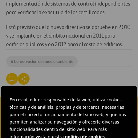
implementación de sistemas de control independientes
para verificar la exactitud de los certificados.
Está previsto que la nueva directiva se apruebe en 2010
y se implante en el ámbito nacional en 2011 para
edificios públicos y en 2012 para el resto de edificios.
#
Conservación del medio ambiente
Ferrovial, editor responsable de la web, utiliza cookies
técnicas y de análisis, propias y de terceros, necesarias
para el correcto funcionamiento del sitio web, y que nos
CONTACTA CON NOSOTROS
permiten analizar su navegación y ofrecerle diversas
HEAD OF EXTERNAL
funcionalidades dentro del sitio web. Para más
COMMUNICATION AND
INSTITUTIONAL RELATIONS
información visita nuestra
política de cookies
.