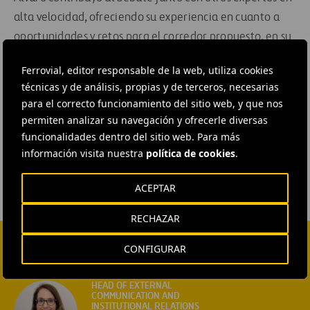
alta velocidad, ofreciendo su experiencia en cuanto a
oportunidades y retos para el corredor propuesto, en su
tramo entre Toronto y Londres.
Ferrovial, editor responsable de la web, utiliza cookies
técnicas y de análisis, propias y de terceros, necesarias
#
Estrategia empresarial
#
Innovación
#
Obras
para el correcto funcionamiento del sitio web, y que nos
#
Personas y equipo
#
Canada
#
Cintra
permiten analizar su navegación y ofrecerle diversas
funcionalidades dentro del sitio web. Para más
#
Ferrovial Construcción
información visita nuestra
política de cookies
.
ACEPTAR
RECHAZAR
CONFIGURAR
CONTACTA CON NOSOTROS
HEAD OF EXTERNAL
COMMUNICATION AND
INSTITUTIONAL RELATIONS