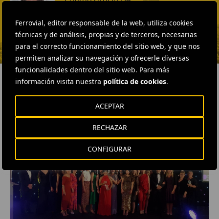
Fátima Gracia De
Vargas
Ferrovial, editor responsable de la web, utiliza cookies
ENVIAR CORREO
técnicas y de análisis, propias y de terceros, necesarias
para el correcto funcionamiento del sitio web, y que nos
permiten analizar su navegación y ofrecerle diversas
funcionalidades dentro del sitio web. Para más
información visita nuestra
política de cookies
.
ACEPTAR
RELACIONADOS
RECHAZAR
CONFIGURAR