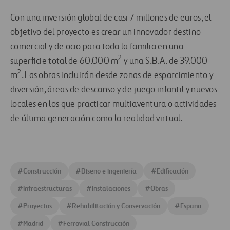
Con una inversión global de casi 7 millones de euros, el
objetivo del proyecto es crear un innovador destino
comercial y de ocio para toda la familia en una
2
superficie total de 60.000 m
y una S.B.A. de 39.000
2
m
. Las obras incluirán desde zonas de esparcimiento y
diversión, áreas de descanso y de juego infantil y nuevos
locales en los que practicar multiaventura o actividades
de última generación como la realidad virtual.
#
Construcción
#
Diseño e ingeniería
#
Edificación
#
Infraestructuras
#
Instalaciones
#
Obras
#
Proyectos
#
Rehabilitación y Conservación
#
España
#
Madrid
#
Ferrovial Construcción