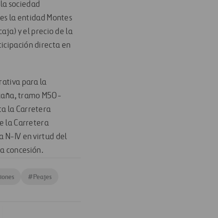
 la sociedad
es la entidad Montes
ja) y el precio de la
icipación directa en
rativa para la
 Ocaña, tramo M50-
ta la Carretera
de la Carretera
a N-IV en virtud del
a concesión.
ciones
#
Peajes