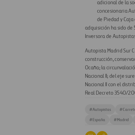
adicional de la so
concesionaria Au
de Piedad y Caja 
adquisición ha sido de
Inversora de Autopistas
Autopista Madrid Sur Co
construcción, conserva
Ocaña; la circunvalaci
Nacional II; del eje su
Nacional II con el dist
Real Decreto 3540/200
#
Autopistas
#
Carret
#
España
#
Madrid