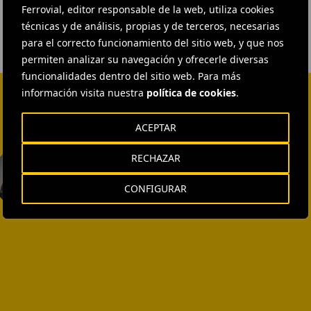
Ferrovial, editor responsable de la web, utiliza cookies
técnicas y de análisis, propias y de terceros, necesarias
para el correcto funcionamiento del sitio web, y que nos
permiten analizar su navegación y ofrecerle diversas
funcionalidades dentro del sitio web. Para más
información visita nuestra
política de cookies
.
ACEPTAR
EXTERNAL COMMUNICATION
RECHAZAR
AND MEDIA RELATIONS
Isabel Muñoz Torres
CONFIGURAR
ENVIAR CORREO