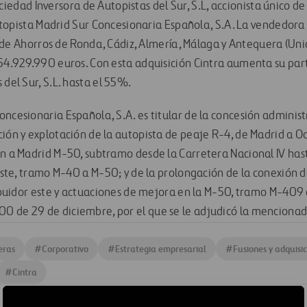
ciedad Inversora de Autopistas del Sur, S.L, accionista único de
topista Madrid Sur Concesionaria Española, S.A. La vendedora 
de Ahorros de Ronda, Cádiz, Almería, Málaga y Antequera (Unica
 54.929.990 euros. Con esta adquisición Cintra aumenta su part
 del Sur, S.L. hasta el 55%.
ncesionaria Española, S.A. es titular de la concesión administ
ción y explotación de la autopista de peaje R-4, de Madrid a
ón a Madrid M-50, subtramo desde la Carretera Nacional IV has
reste, tramo M-40 a M-50; y de la prolongación de la conexión 
ribuidor este y actuaciones de mejora en la M-50, tramo M-409 
0 de 29 de diciembre, por el que se le adjudicó la mencionad
eras
#
Corporativo
#
Estrategia empresarial
#
Fusiones y adquisi
#
Cintra