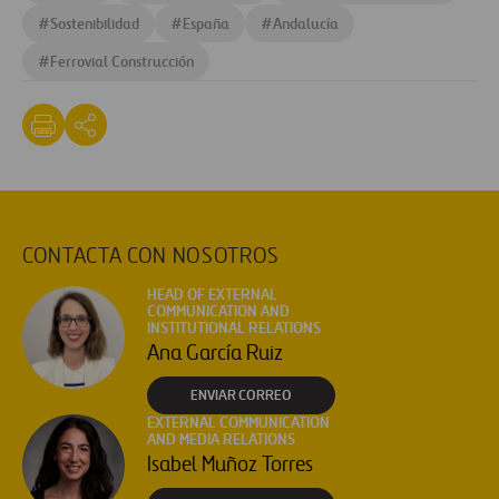
#
Sostenibilidad
#
España
#
Andalucía
#
Ferrovial Construcción
CONTACTA CON NOSOTROS
HEAD OF EXTERNAL
COMMUNICATION AND
INSTITUTIONAL RELATIONS
Ana García Ruiz
ENVIAR CORREO
EXTERNAL COMMUNICATION
AND MEDIA RELATIONS
Isabel Muñoz Torres