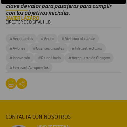
clave de valor para pasajeros para cumplir
con los objetivos iniciales.
JAVIER LÁZARO
DIRECTOR DE DIGITAL HUB
#
Aeropuertos
#
Aereo
#
Atencion al cliente
#
Aviones
#
Cuentas anuales
#
Infraestructuras
#
Innovación
#
Reino Unido
#
Aeropuerto de Glasgow
#
Ferrovial Aeropuertos
CONTACTA CON NOSOTROS
HEAD OF EXTERNAL