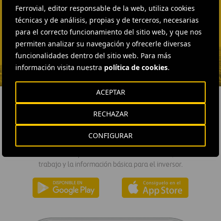
EXTERNAL COMMUNICATION
Ferrovial, editor responsable de la web, utiliza cookies
AND MEDIA RELATIONS
técnicas y de análisis, propias y de terceros, necesarias
Fátima Gracia De
para el correcto funcionamiento del sitio web, y que nos
Vargas
permiten analizar su navegación y ofrecerle diversas
ENVIAR CORREO
funcionalidades dentro del sitio web. Para más
información visita nuestra
política de cookies
.
ACEPTAR
RECHAZAR
DESCÁRGATE NUESTRA APP
CONFIGURAR
La aplicación de Ferrovial proporciona acceso inmediato a toda la
actualidad de la compañía: contenidos informativos, ofertas de
trabajo y la información básica para el inversor.