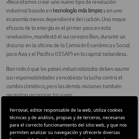
«Necesitamos crear una nuevo tipo de revolución
industrial basada en
tecnología más limpia
y en una
economía menos dependiente del carbón. Una mayor
eficacia de la energía es el primer paso en esta
revolución», manifestó el surcoreano Ban, durante un
discurso en la oficina de la Comisión Económica y Social
para Asia y el Pacífico (CESAP) en la capital tailandesa.
Ban indicó que los países industrializados deben asumir
sus responsabilidades y encabezar la lucha contra el
cambio climático, pero las demás naciones también
necesitan reconocer las suyas.
Ferrovial, editor responsable de la web, utiliza cookies
Pidió a los Estados más ricos que utilicen sus recursos
técnicas y de análisis, propias y de terceros, necesarias
financieros y tecnológicos para liderar la
para el correcto funcionamiento del sitio web, y que nos
transformación y para ayudar a los más necesitados a
permiten analizar su navegación y ofrecerle diversas
adaptarse, sin que ello suponga una merma del derecho