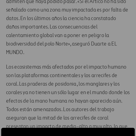
admiten que haya podido pasar. «Si el Ártico no ha sido
señalado como una zona muy impactada es por falta de
datos. En los últimos años la ciencia ha constatado
daños importantes. Las consecuencias del
calentamiento global van a poner en peligro la
biodiversidad del polo Norte», aseguró Duarte a EL
MUNDO.
Los ecosistemas más afectados por el impacto humano
son las plataformas continentales y los arrecifes de
coral. Las praderas de posidonia, los manglares y los
corales ya no tienen un sólo lugar en el mundo donde los
efectos de la mano humana no hayan aparecido aún.
Todos están amenazados. Los autores del trabajo
aseguran que la mitad de los arrecifes de coral
presentan un impacto de medio-alto a muy alto, lo que
pone en peligro uno de los pilares fundamentales de los