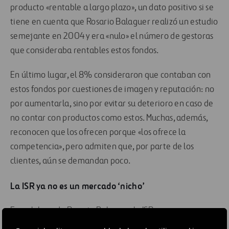
producto «rentable a largo plazo», un dato positivo si se
tiene en cuenta que Rosario Balaguer realizó un estudio
semejante en 2004 y era «nulo» el número de gestoras
que consideraba rentables estos fondos.
En último lugar, el 8% consideraron que contaban con
estos fondos por cuestiones de imagen y reputación: no
por aumentarla, sino por evitar su deterioro en caso de
no contar con productos como estos. Muchas, además,
reconocen que los ofrecen porque «los ofrece la
competencia», pero admiten que, por parte de los
clientes, aún se demandan poco.
La ISR ya no es un mercado ‘nicho’
En palabras de Rosario Balaguer, la ISR,
afortunadamente «ya no es un mercado nicho ni un