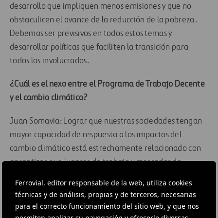
desarrollo que impliquen menos emisiones y que no
obstaculicen el avance de la reducción de la pobreza.
Debemos ser previsivos en todos estos temas y
desarrollar políticas que faciliten la transición para
todos los involucrados.
¿Cuál es el nexo entre el Programa de Trabajo Decente
y el cambio climático?
Juan Somavia: Lograr que nuestras sociedades tengan
mayor capacidad de respuesta a los impactos del
cambio climático está estrechamente relacionado con
garantizar que lugares de trabajo y mercados de
trabajo no sean destruidos. Experiencias con crisis
Ferrovial, editor responsable de la web, utiliza cookies
ambientales así como financieras nos demuestran que si
técnicas y de análisis, propias y de terceros, necesarias
las personas que viven al borde la pobreza pierden su
para el correcto funcionamiento del sitio web, y que nos
modo de sustento pueden ser necesarios años para que
permiten analizar su navegación y ofrecerle diversas