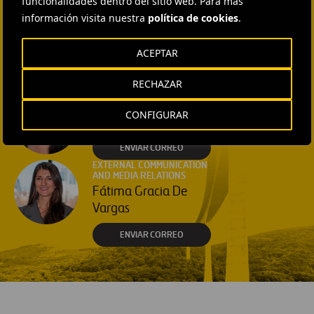
funcionalidades dentro del sitio web. Para más
HEAD OF EXTERNAL
información visita nuestra
política de cookies
.
COMMUNICATION AND
INSTITUTIONAL RELATIONS
Ana García Ruiz
ACEPTAR
ENVIAR CORREO
RECHAZAR
EXTERNAL COMMUNICATION
AND MEDIA RELATIONS
CONFIGURAR
Isabel Muñoz Torres
ENVIAR CORREO
EXTERNAL COMMUNICATION
AND MEDIA RELATIONS
Fátima Gracia De
Vargas
ENVIAR CORREO