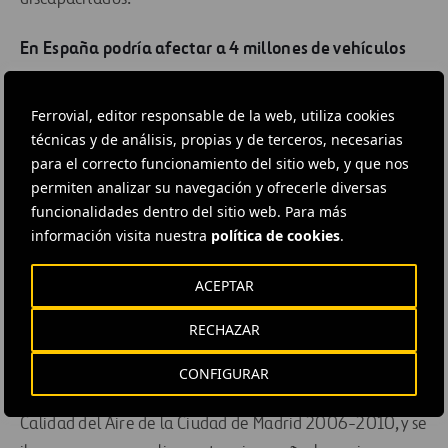
En España podría afectar a 4 millones de vehículos
Implantar un sistema similar al alemán en España sería,
Ferrovial, editor responsable de la web, utiliza cookies
con toda probabilidad, mucho más problemático que en
técnicas y de análisis, propias y de terceros, necesarias
Alemania. Aunque el parque automovilístico español es
para el correcto funcionamiento del sitio web, y que nos
inferior al alemán, su renovación también ha sido
permiten analizar su navegación y ofrecerle diversas
menor, a pesar de los esfuerzos de planes como ‘Renove’
funcionalidades dentro del sitio web. Para más
información visita nuestra
política de cookies
.
o ‘Prever’. Sin embargo, la idea de vetar la entrada en
las grandes ciudades a los vehículos más contaminantes
ACEPTAR
no sería nueva. El equipo gubernamental de Alberto
Ruiz-Gallardón ya expuso un plan similar, a principios de
RECHAZAR
2006, para el centro de Madrid.
CONFIGURAR
La medida estaba prevista en la Estrategia Local para la
Calidad del Aire de la Ciudad de Madrid 2006-2010, y se