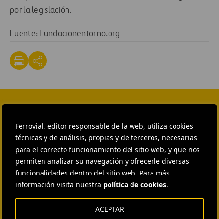
por la legislación.
Fuente: Fundacionentorno.org
CONTACTA CON NOSOTROS
Ferrovial, editor responsable de la web, utiliza cookies
HEAD OF EXTERNAL
técnicas y de análisis, propias y de terceros, necesarias
COMMUNICATION AND
para el correcto funcionamiento del sitio web, y que nos
INSTITUTIONAL RELATIONS
Ana García Ruiz
permiten analizar su navegación y ofrecerle diversas
funcionalidades dentro del sitio web. Para más
ENVIAR CORREO
información visita nuestra
política de cookies
.
EXTERNAL COMMUNICATION
AND MEDIA RELATIONS
ACEPTAR
Isabel Muñoz Torres