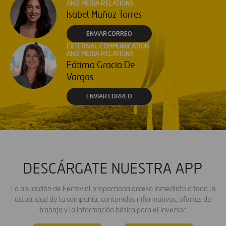
AND MEDIA RELATIONS
Isabel Muñoz Torres
ENVIAR CORREO
EXTERNAL COMMUNICATION
AND MEDIA RELATIONS
Fátima Gracia De
Vargas
ENVIAR CORREO
DESCÁRGATE NUESTRA APP
La aplicación de Ferrovial proporciona acceso inmediato a toda la
actualidad de la compañía: contenidos informativos, ofertas de
trabajo y la información básica para el inversor.