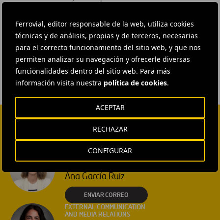
Fuente:
europapress
Ferrovial, editor responsable de la web, utiliza cookies
técnicas y de análisis, propias y de terceros, necesarias
para el correcto funcionamiento del sitio web, y que nos
#
Conservación del medio ambiente
permiten analizar su navegación y ofrecerle diversas
funcionalidades dentro del sitio web. Para más
información visita nuestra
política de cookies
.
ACEPTAR
RECHAZAR
CONTACTA CON NOSOTROS
CONFIGURAR
HEAD OF EXTERNAL
COMMUNICATION AND
INSTITUTIONAL RELATIONS
Ana García Ruiz
ENVIAR CORREO
EXTERNAL COMMUNICATION
AND MEDIA RELATIONS