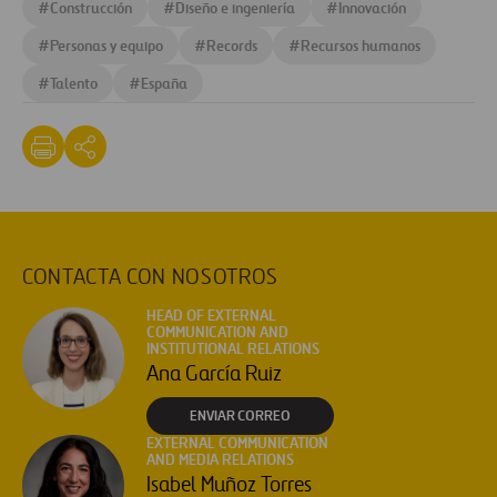
#
Construcción
#
Diseño e ingeniería
#
Innovación
#
Personas y equipo
#
Records
#
Recursos humanos
#
Talento
#
España
CONTACTA CON NOSOTROS
HEAD OF EXTERNAL
COMMUNICATION AND
INSTITUTIONAL RELATIONS
Ana García Ruiz
ENVIAR CORREO
EXTERNAL COMMUNICATION
AND MEDIA RELATIONS
Isabel Muñoz Torres