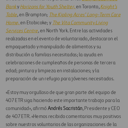
Bank
y
Horizons for Youth Shelter,
en Toronto,
Knight’s
Table
,
en Brampton;
The Kipling Acres’ Long-Term Care
Home,
en Etobicoke; y
The Vita Community Living
Services Centre
,
en North York. Entre las actividades
realizadas en el evento de voluntariado, destacaron el
empaquetado y manipulado de alimentos y su
distribución a familias necesitadas; la ayuda en
celebraciones de cumpleaños de personas de tercera
edad; pintura y limpieza en instalaciones; y la
preparación de un refugio para jóvenes necesitados.
«Estoy muy orgulloso de que gran parte del equipo de
407 ETR siga haciendo este importante trabajo para la
comunidad», afirmó
Andrés Sacristán
, Presidente y CEO
de 407 ETR. «Hemos recibido comentarios muy positivos
sobre nuestros voluntarios de las organizaciones de la