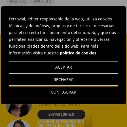
#
Canada
#
407 ETR
Ferrovial, editor responsable de la web, utiliza cookies
técnicas y de análisis, propias y de terceros, necesarias
para el correcto funcionamiento del sitio web, y que nos
permiten analizar su navegación y ofrecerle diversas
funcionalidades dentro del sitio web. Para más
CONTACTA CON NOSOTROS
información visita nuestra
política de cookies
.
HEAD OF EXTERNAL
COMMUNICATION AND
ACEPTAR
INSTITUTIONAL RELATIONS
Ana García Ruiz
RECHAZAR
ENVIAR CORREO
CONFIGURAR
EXTERNAL COMMUNICATION
AND MEDIA RELATIONS
Isabel Muñoz Torres
ENVIAR CORREO
EXTERNAL COMMUNICATION
AND MEDIA RELATIONS