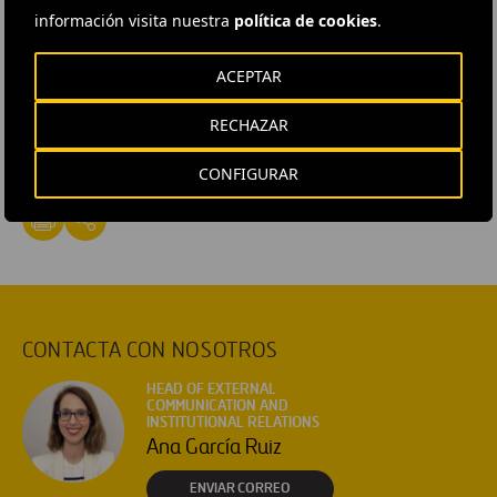
información visita nuestra
política de cookies
.
ACEPTAR
#
Construcción
#
Diseño e ingeniería
#
Infraestructuras
#
Obra civil
#
Obras
#
Proyectos
#
Puentes
RECHAZAR
#
España
#
País Vasco
#
Ferrovial Construcción
CONFIGURAR
CONTACTA CON NOSOTROS
HEAD OF EXTERNAL
COMMUNICATION AND
INSTITUTIONAL RELATIONS
Ana García Ruiz
ENVIAR CORREO