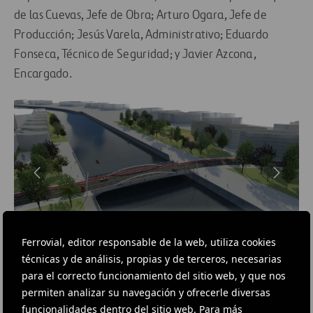
de las Cuevas, Jefe de Obra; Arturo Ogara, Jefe de
Producción; Jesús Varela, Administrativo; Eduardo
Fonseca, Técnico de Seguridad; y Javier Azcona,
Encargado.
Ferrovial, editor responsable de la web, utiliza cookies
técnicas y de análisis, propias y de terceros, necesarias
GALERÍA DE FOTOS
para el correcto funcionamiento del sitio web, y que nos
Ferrovial construye el puente
permiten analizar su navegación y ofrecerle diversas
de San Ignacio en Bilbao
funcionalidades dentro del sitio web. Para más