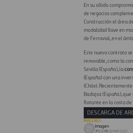
En su sólido compromiso
de negocios complement
Construcción el área d
modalidad llave en m
de Ferrovial, en el ámb
Este nuevo contrato se
renovable, como la con
Sevilla (España), la
con
(España) con una inver
(Chile). Recientemente
Badajoz (España), que 
flotante en la costa de
DESCARGA DE AR
IMÁGENES
Imagen
Download
JPG 0 MB
|
30 MAR 2023