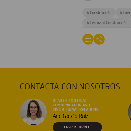
image
#
Construcción
#
Ener
#
Ferrovial Construcción
CONTACTA CON NOSOTROS
HEAD OF EXTERNAL
COMMUNICATION AND
INSTITUTIONAL RELATIONS
Ana García Ruiz
ENVIAR CORREO