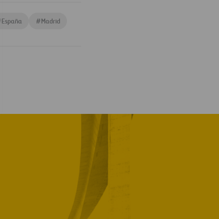
#
España
#
Madrid