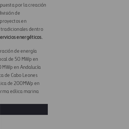
apuesta por la creación
ivisión de
 proyectos en
s tradicionales dentro
servicios energéticos
.
eración de energía
rrocal de 50 MWp en
00 MWp en Andalucía
ica de Cabo Leones
aica de 200MWp en
forma eólica marina