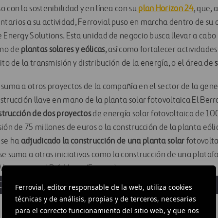
 con la sostenibilidad y en línea con su
plan Horizon 24
, que, 
arios a su actividad, Ferrovial puso en marcha dentro de su d
e Energy Solutions. Esta unidad de negocio busca llevar a cabo
ano de
plantas solares y eólicas
, así como fortalecer actividade
ito de la transmisión y distribución de la energía, o el área de
 suma a otros proyectos de la compañía en el sector de la gen
strucción llave en mano de la planta solar fotovoltaica El Be
strucción de dos proyectos
de energía solar fotovoltaica de 1
sión de 75 millones de euros o la construcción de la planta eól
 se ha
adjudicado la construcción de una planta solar
fotovolt
se suma a otras iniciativas como la construcción de una plata
 Vizcaya, en el País Vasco (España).
CHIVOS
Ferrovial, editor responsable de la web, utiliza cookies
técnicas y de análisis, propias y de terceros, necesarias
para el correcto funcionamiento del sitio web, y que nos