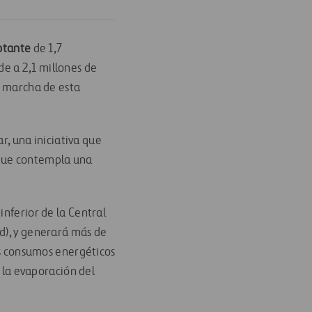
lotante
de 1,7
e a 2,1 millones de
n marcha de esta
ar, una iniciativa que
 que contempla una
inferior de la Central
d), y generará más de
s consumos energéticos
á la evaporación del