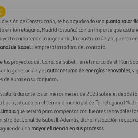
la división de Construcción, se ha adjudicado una
planta solar f
a en Torrelaguna, Madrid (España) con un importe que asciend
proyecto comprende la ingeniería, la construcción y la puesta e
nal de Isabel II
empresa licitadora del contrato.
 los proyectos del Canal de Isabel II en el marco de el Plan Sol
ar la generación y el
autoconsumo de energías renovables
, y
es de euros en su conjunto.
nstalará durante los primeros meses de 2023 sobre el depósito 
a Lucía, situada en el término municipal de Torrelaguna (Madri
 limpia
que servirá para compensar con fuentes renovables lo
nistro del Canal de Isabel II. Además, dicha instalación reducir
nsiguiendo una
mayor eficiencia en sus procesos.