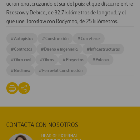
ucraniana, cruzando el sur del país: el que discurre entre
Rzeszow y Debica, de 32,7 kilómetros de longitud, y el
que une Jaroslaw con Radymno, de 25 kilómetros.
#
Autopistas
#
Construcción
#
Carreteras
#
Contratos
#
Diseño e ingeniería
#
Infraestructuras
#
Obra civil
#
Obras
#
Proyectos
#
Polonia
#
Budimex
#
Ferrovial Construcción
CONTACTA CON NOSOTROS
HEAD OF EXTERNAL