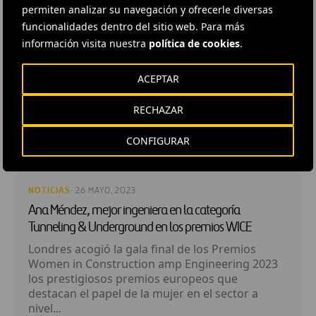
RELACIONADOS
permiten analizar su navegación y ofrecerle diversas
funcionalidades dentro del sitio web. Para más
información visita nuestra
política de cookies
.
ACEPTAR
RECHAZAR
CONFIGURAR
NOTICIAS
· 26 MAYO, 2023
Ana Méndez, mejor ingeniera en la categoría
Tunneling & Underground en los premios WICE
Londres acogió la gala final de los Premios
Women in Construction amp Engineering 2023
los prestigiosos premios europeos que
destacan el papel de la mujer en el sector a
nivel...