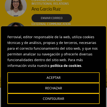
COMMUNICATION AND
INSTITUTIONAL RELATIONS
Ana García Ruiz
ENVIAR CORREO
EXTERNAL COMMUNICATION
AND MEDIA RELATIONS
Isabel Muñoz Torres
Ferrovial, editor responsable de la web, utiliza cookies
ENVIAR CORREO
técnicas y de análisis, propias y de terceros, necesarias
EXTERNAL COMMUNICATION
para el correcto funcionamiento del sitio web, y que nos
AND MEDIA RELATIONS
permiten analizar su navegación y ofrecerle diversas
Fátima Gracia De
funcionalidades dentro del sitio web. Para más
Vargas
información visita nuestra
política de cookies
.
ENVIAR CORREO
ACEPTAR
RECHAZAR
CONFIGURAR