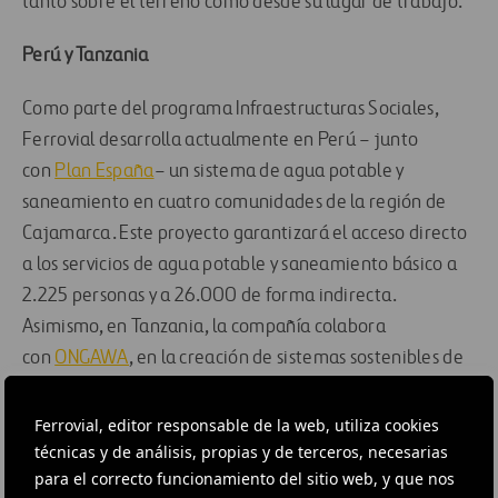
tanto sobre el terreno como desde su lugar de trabajo.
Perú y Tanzania
Como parte del programa Infraestructuras Sociales,
Ferrovial desarrolla actualmente en Perú – junto
con
Plan España
– un sistema de agua potable y
saneamiento en cuatro comunidades de la región de
Cajamarca. Este proyecto garantizará el acceso directo
a los servicios de agua potable y saneamiento básico a
2.225 personas y a 26.000 de forma indirecta.
Asimismo, en Tanzania, la compañía colabora
con
ONGAWA
, en la creación de sistemas sostenibles de
abastecimiento de agua en Kata de Maore, distrito de
Same, al norte del país.
Ferrovial, editor responsable de la web, utiliza cookies
técnicas y de análisis, propias y de terceros, necesarias
Business in the Community
para el correcto funcionamiento del sitio web, y que nos