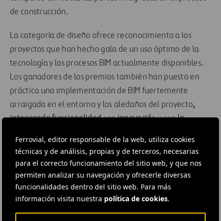
de construcción.
La categoría de diseño ofrece reconocimiento a los
proyectos que han hecho gala de un uso óptimo de la
tecnología y los procesos BIM actualmente disponibles.
Los ganadores de los premios también han puesto en
práctica una implementación de BIM fuertemente
arraigada en el entorno y los aledaños del proyecto
,
integrando funcionalidad
con
innovació
n y con
la
calidad del diseño integrado
, así como
una
experiencia
Ferrovial, editor responsable de la web, utiliza cookies
de usuario final mejorada.
técnicas y de análisis, propias y de terceros, necesarias
para el correcto funcionamiento del sitio web, y que nos
Los premios Irish BIM Innovation Awards 2016 han
permiten analizar su navegación y ofrecerle diversas
estudiado proyectos realizados en Irlanda y en todo el
funcionalidades dentro del sitio web. Para más
mundo. Los premios se han centrado en los éxitos
información visita nuestra
política de cookies
.
logrados, a fin de destacar el importante avance