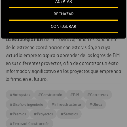
ACEPTAR
realizado por la industria de la construcción en la puesta
en práctica del BIM en todo el mundo, y para presentar
RECHAZAR
ejemplos y una visión inspiradora sobre el futuro del
BIM.
CONFIGURAR
La estrategia FILM
de Ferrovial Agroman es exponente
de la estrecha coordinación con esta visión, en cuya
virtud la empresa aspira a aprender de los logros de BIM
en sus diferentes proyectos, a fin de garantizar un éxito
informado y significativo en los proyectos que emprenda
la firma en el futuro.
#
Autopistas
#
Construcción
#
BIM
#
Carreteras
#
Diseño e ingeniería
#
Infraestructuras
#
Obras
#
Premios
#
Proyectos
#
Servicios
#
Ferrovial Construcción