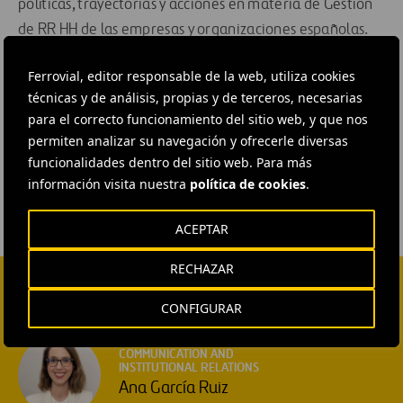
políticas, trayectorias y acciones en materia de Gestión
de RR HH de las empresas y organizaciones españolas.
Ferrovial, editor responsable de la web, utiliza cookies
técnicas y de análisis, propias y de terceros, necesarias
para el correcto funcionamiento del sitio web, y que nos
#
Personas y equipo
#
Premios
#
Recursos humanos
permiten analizar su navegación y ofrecerle diversas
#
Talento
#
España
funcionalidades dentro del sitio web. Para más
información visita nuestra
política de cookies
.
ACEPTAR
RECHAZAR
CONFIGURAR
CONTACTA CON NOSOTROS
HEAD OF EXTERNAL
COMMUNICATION AND
INSTITUTIONAL RELATIONS
Ana García Ruiz