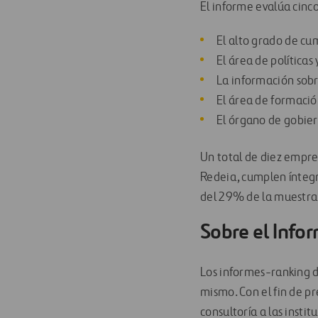
El informe evalúa cinc
El alto grado de cu
El área de política
La información sob
El área de formació
El órgano de gobier
Un total de diez empres
Redeia, cumplen íntegr
del 29% de la muestra 
Sobre el Info
Los informes-ranking d
mismo. Con el fin de pr
consultoría a las insti