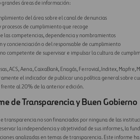
o grandes áreas de información:
mplimiento del área sobre el canal de denuncias
s y procesos de cumplimiento que recoge
re las competencias, dependencia y nombramientos
n y concienciación o del responsable de cumplimiento
no competente de supervisar e impulsar la cultura de cumpli
as, ACS, Aena, CaixaBank, Enagás, Ferrovial, Inditex, Mapfre, M
amente el indicador de publicar una política general sobre c
frente al 20% de la anterior edición.
rme de Transparencia y Buen Gobierno
e transparencia no son financiados por ninguna de las instituc
eservar la independencia y objetividad de sus informes, la fun
tuciones analizadas en temas de transparencia. Este informe ha 