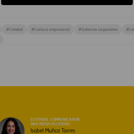
#
Calidad
#
Cultura empresarial
#
Gobierno corporativo
#
Li
EXTERNAL COMMUNICATION
AND MEDIA RELATIONS
Isabel Muñoz Torres