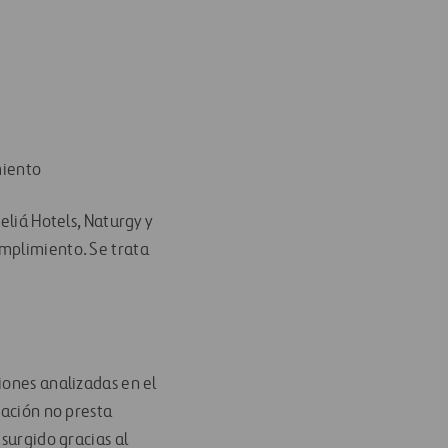
miento
eliá Hotels, Naturgy y
umplimiento. Se trata
iones analizadas en el
dación no presta
surgido gracias al