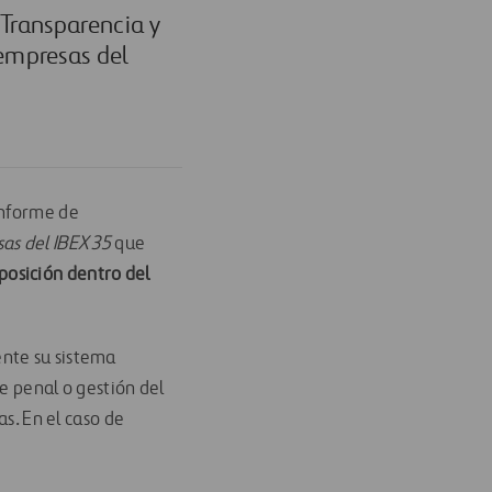
 Transparencia y
 empresas del
informe de
as del IBEX 35
que
posición dentro del
ente su sistema
e penal o gestión del
as. En el caso de