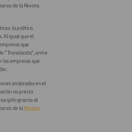
arios de la Revista
cas: la política
. Al igual que el
s empresas que
e “Translúcida”, entre
or las empresas que
dor.
iones analizadas en el
dación no presta
surgido gracias al
tarios de la
Revista