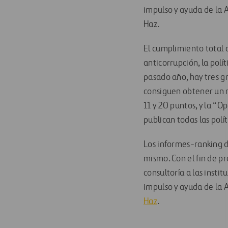
impulso y ayuda de la A
Haz.
El cumplimiento total d
anticorrupción, la polít
pasado año, hay tres g
consiguen obtener un r
11 y 20 puntos, y la “
publican todas las polí
Los informes-ranking d
mismo. Con el fin de pr
consultoría a las insti
impulso y ayuda de la A
Haz
.