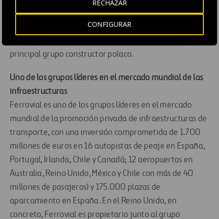
RECHAZAR
España se ha reforzado con un serio posicionamiento en
CONFIGURAR
el exterior: zona OCDE, países de Latinoamérica y
Europa del Este, a través de la adquisición de Budimex,
principal grupo constructor polaco.
Uno de los grupos líderes en el mercado mundial de las
infraestructuras
Ferrovial es uno de los grupos líderes en el mercado
mundial de la promoción privada de infraestructuras de
transporte, con una inversión comprometida de 1.700
millones de euros en 16 autopistas de peaje en España,
Portugal, Irlanda, Chile y Canadá; 12 aeropuertos en
Australia, Reino Unido, México y Chile con más de 40
millones de pasajeros) y 175.000 plazas de
aparcamiento en España. En el Reino Unido, en
concreto, Ferrovial es propietario junto al grupo