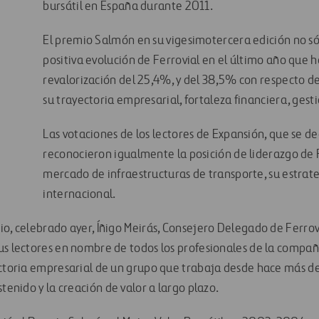
bursátil en España durante 2011.
El premio Salmón en su vigesimotercera edición no só
positiva evolución de Ferrovial en el último año que 
revalorización del 25,4%, y del 38,5% con respecto de
su trayectoria empresarial, fortaleza financiera, gest
Las votaciones de los lectores de Expansión, que se d
reconocieron igualmente la posición de liderazgo de F
mercado de infraestructuras de transporte, su estrate
internacional.
io, celebrado ayer, Íñigo Meirás, Consejero Delegado de Ferrov
us lectores en nombre de todos los profesionales de la compañí
ectoria empresarial de un grupo que trabaja desde hace más de
stenido y la creación de valor a largo plazo.