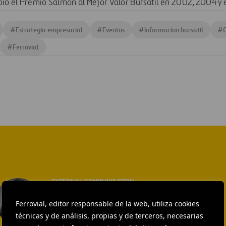
bió el Premio Salmón al Mejor Valor Bursátil en 2002, 2004 y
#
Estrategia empresarial
#
Eventos
#
Informacion bursatil
#
O
#
Ferrovial
EXTERNAL COMMUNICATION
AND MEDIA RELATIONS
Isabel Muñoz Torres
Ferrovial, editor responsable de la web, utiliza cookies
técnicas y de análisis, propias y de terceros, necesarias
ENVIAR CORREO