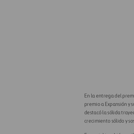
En la entrega del prem
premio a Expansión y s
destacó la sólida tray
crecimiento sólido y so