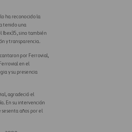
lo ha reconocido la
ha tenido una
l Ibex35, sino también
ión y transparencia.
ecantaron por Ferrovial,
errovial en el
gia y su presencia
ial, agradeció el
a. En su intervención
 sesenta años por el