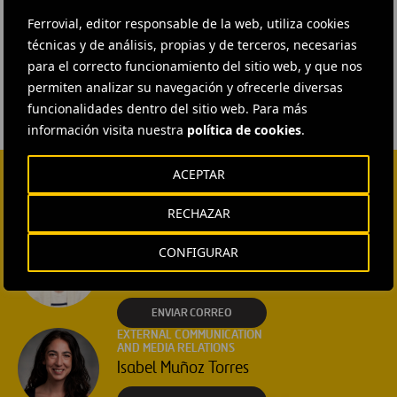
#
Corporativo
#
Dividendos
#
Gestión
Ferrovial, editor responsable de la web, utiliza cookies
técnicas y de análisis, propias y de terceros, necesarias
#
Junta General de Accionistas
#
Ferrovial
para el correcto funcionamiento del sitio web, y que nos
permiten analizar su navegación y ofrecerle diversas
funcionalidades dentro del sitio web. Para más
información visita nuestra
política de cookies
.
ACEPTAR
CONTACTA CON NOSOTROS
RECHAZAR
HEAD OF EXTERNAL
COMMUNICATION AND
CONFIGURAR
INSTITUTIONAL RELATIONS
Ana García Ruiz
ENVIAR CORREO
EXTERNAL COMMUNICATION
AND MEDIA RELATIONS
Isabel Muñoz Torres