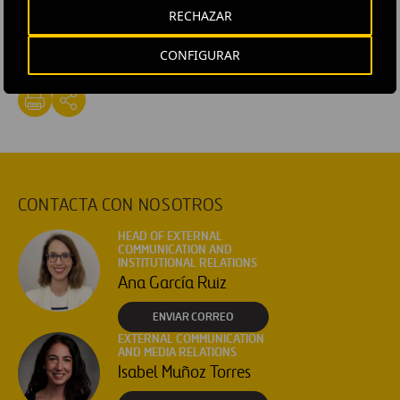
RECHAZAR
#
Infraestructuras
#
Instalaciones
#
España
#
Barcelona
#
Cataluña
CONFIGURAR
CONTACTA CON NOSOTROS
HEAD OF EXTERNAL
COMMUNICATION AND
INSTITUTIONAL RELATIONS
Ana García Ruiz
ENVIAR CORREO
EXTERNAL COMMUNICATION
AND MEDIA RELATIONS
Isabel Muñoz Torres