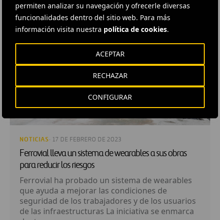
permiten analizar su navegación y ofrecerle diversas
RELACIONADOS
funcionalidades dentro del sitio web. Para más
información visita nuestra
política de cookies
.
ACEPTAR
RECHAZAR
CONFIGURAR
NOTICIAS
· 17 DE FEBRERO DE 2023
Ferrovial lleva un sistema de wearables a sus obras
para reducir los riesgos
Ferrovial ha probado un sistema de wearables
que ayuda a mejorar las condiciones de
seguridad de los trabajadores y de los usuarios
de las infraestructuras La iniciativa se enmarca