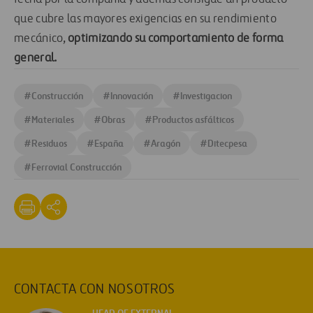
que cubre las mayores exigencias en su rendimiento
mecánico,
optimizando su comportamiento de forma
general.
#
Construcción
#
Innovación
#
Investigacion
#
Materiales
#
Obras
#
Productos asfálticos
#
Residuos
#
España
#
Aragón
#
Ditecpesa
#
Ferrovial Construcción
CONTACTA CON NOSOTROS