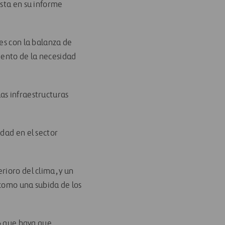
nsta en su informe
es con la balanza de
mento de la necesidad
as infraestructuras
dad en el sector
rioro del clima, y un
 como una subida de los
e» que haya que