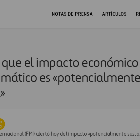
NOTAS DE PRENSA
ARTÍCULOS
R
a que el impacto económico
imático es «potencialment
»
ernacional (FMI) alertó hoy del impacto «potencialmente susta