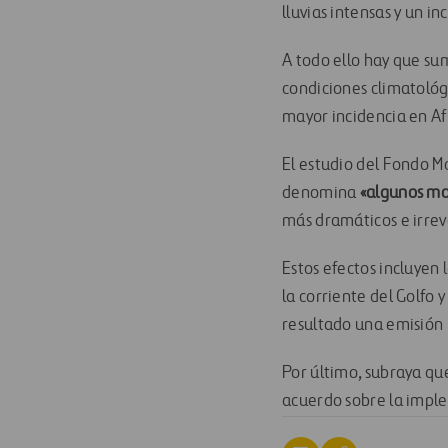
lluvias intensas y un i
A todo ello hay que su
condiciones climatológ
mayor incidencia en Afr
El estudio del Fondo M
denomina
«algunos mo
más dramáticos e irreve
Estos efectos incluyen 
la corriente del Golfo 
resultado una emisión
Por último, subraya qu
acuerdo sobre la imple