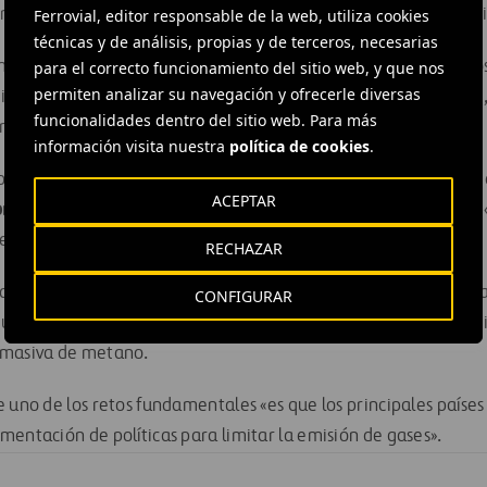
ncremento del nivel del mar, de entre 0,2 a 0,6 metros en este si
Ferrovial, editor responsable de la web, utiliza cookies
técnicas y de análisis, propias y de terceros, necesarias
mar que la frecuencia y la seriedad de algunos acontecimient
para el correcto funcionamiento del sitio web, y que nos
permiten analizar su navegación y ofrecerle diversas
icas, incluidos huracanes, inundaciones, olas de calor y sequí
funcionalidades dentro del sitio web. Para más
ica, Asia y el Caribe.
información visita nuestra
política de cookies
.
onetario Internacional también destaca que más allá de estos 
ACEPTAR
mentos críticos»
que, en caso de ser superados, resultarían en 
rsibles».
RECHAZAR
la posibilidad de una aceleración en el derretimiento de los g
CONFIGURAR
y un deshielo de la tundra a gran escala en Canadá, China y Ru
 masiva de metano.
e uno de los retos fundamentales «es que los principales paíse
mentación de políticas para limitar la emisión de gases».