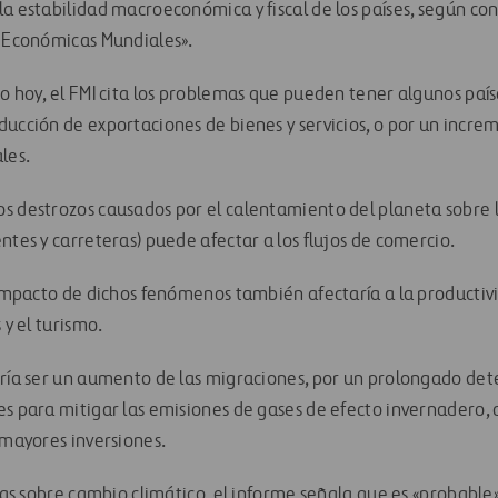
la estabilidad macroeconómica y fiscal de los países, según co
s Económicas Mundiales».
o hoy, el FMI cita los problemas que pueden tener algunos país
ducción de exportaciones de bienes y servicios, o por un incre
les.
s destrozos causados por el calentamiento del planeta sobre l
ntes y carreteras) puede afectar a los flujos de comercio.
l impacto de dichos fenómenos también afectaría a la productivi
 y el turismo.
dría ser un aumento de las migraciones, por un prolongado dete
es para mitigar las emisiones de gases de efecto invernadero,
 mayores inversiones.
icas sobre cambio climático, el informe señala que es «probabl