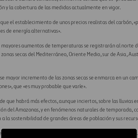
n y la cobertura de las medidas actualmente en vigor.
 que el establecimiento de unos precios realistas del carbón,
es de energía alternativas».
 mayores aumentos de temperaturas se registrarán al norte d
zonas secas del Mediterráneo, Oriente Medio, sur de Asia, Austr
ese mayor incremento de las zonas secas se enmarca en un cam
ones», que «es muy probable que varíe».
de que habrá más efectos, aunque inciertos, sobre las lluvias
egión del Amazonas, y en fenómenos naturales de temporada, 
n a la sostenibilidad de grandes áreas de población y sus recurs
 se espera un aumento de los riesgos de inundaciones debido a