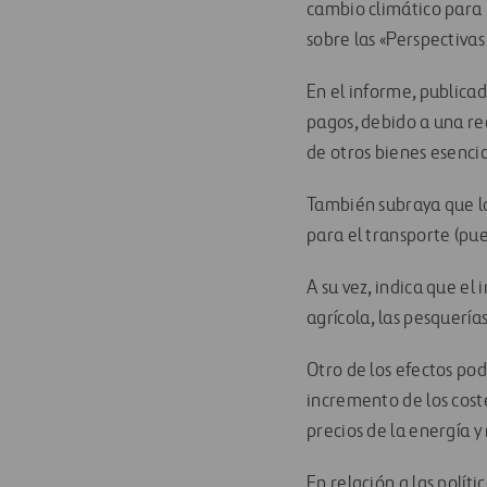
cambio climático para 
sobre las «Perspectiva
En el informe, publicad
pagos, debido a una re
de otros bienes esencia
También subraya que lo
para el transporte (pue
A su vez, indica que e
agrícola, las pesquerías
Otro de los efectos po
incremento de los cost
precios de la energía y
En relación a las polít