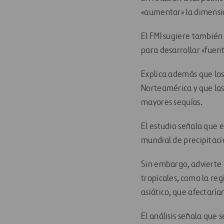
«aumentar» la dimensió
El FMI sugiere también
para desarrollar «fuent
Explica además que los
Norteamérica y que las 
mayores sequías.
El estudio señala que 
mundial de precipitaci
Sin embargo, advierte 
tropicales, como la r
asiático, que afectaría
El análisis señala que