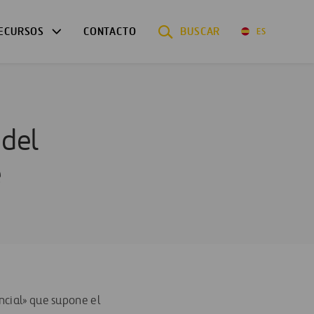
ECURSOS
CONTACTO
BUSCAR
ES
 del
e
ncial» que supone el