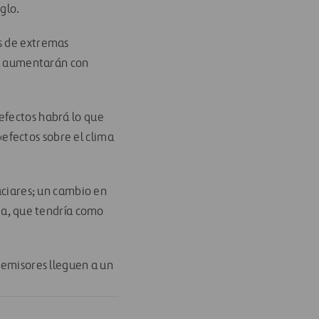
glo.
os de extremas
as, aumentarán con
efectos habrá lo que
«efectos sobre el clima
laciares; un cambio en
sia, que tendría como
s emisores lleguen a un