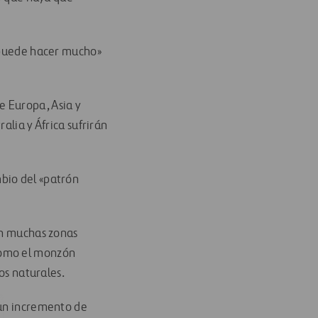
 «puede hacer mucho»
e Europa, Asia y
alia y África sufrirán
bio del «patrón
 en muchas zonas
como el monzón
os naturales.
 un incremento de