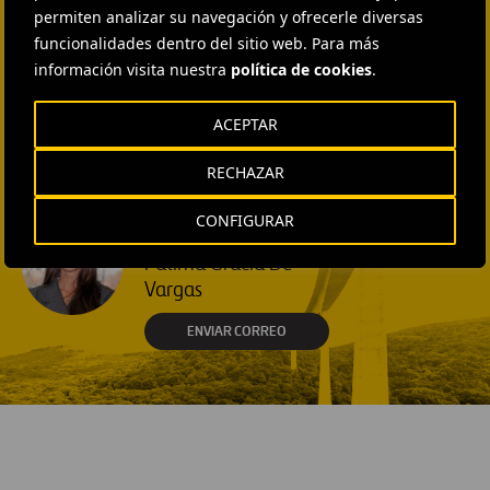
COMMUNICATION AND
permiten analizar su navegación y ofrecerle diversas
INSTITUTIONAL RELATIONS
funcionalidades dentro del sitio web. Para más
Ana García Ruiz
información visita nuestra
política de cookies
.
ENVIAR CORREO
EXTERNAL COMMUNICATION
ACEPTAR
AND MEDIA RELATIONS
Isabel Muñoz Torres
RECHAZAR
ENVIAR CORREO
CONFIGURAR
EXTERNAL COMMUNICATION
AND MEDIA RELATIONS
Fátima Gracia De
Vargas
ENVIAR CORREO