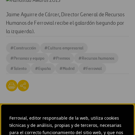
Jaime Aguirre de Cárcer, Director General de Recursos
Humanos de Ferrovial recibe el galardón (segundo por
la izquierda).
#
Construcción
#
Cultura empresarial
#
Personas y equipo
#
Premios
#
Recursos humanos
#
Talento
#
España
#
Madrid
#
Ferrovial
Ferrovial, editor responsable de la web, utiliza cookies
CONTACTA CON NOSOTROS
técnicas y de análisis, propias y de terceros, necesarias
HEAD OF EXTERNAL
para el correcto funcionamiento del sitio web, y que nos