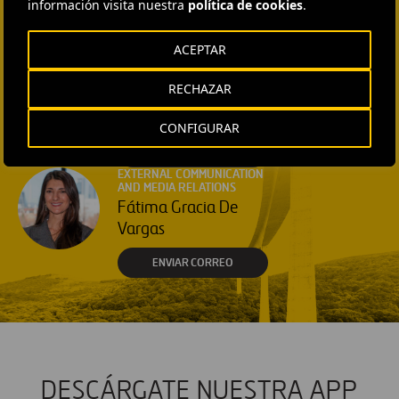
información visita nuestra
política de cookies
.
INSTITUTIONAL RELATIONS
Ana García Ruiz
ACEPTAR
ENVIAR CORREO
EXTERNAL COMMUNICATION
RECHAZAR
AND MEDIA RELATIONS
Isabel Muñoz Torres
CONFIGURAR
ENVIAR CORREO
EXTERNAL COMMUNICATION
AND MEDIA RELATIONS
Fátima Gracia De
Vargas
ENVIAR CORREO
DESCÁRGATE NUESTRA APP